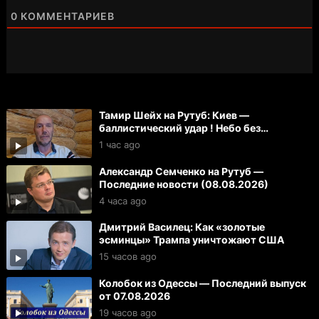
0
КОММЕНТАРИЕВ
Тамир Шейх на Рутуб: Киев —
баллистический удар ! Небо без
спутников Маска
1 час ago
Александр Семченко на Рутуб —
Последние новости (08.08.2026)
4 часа ago
Дмитрий Василец: Как «золотые
эсминцы» Трампа уничтожают США
15 часов ago
Колобок из Одессы — Последний выпуск
от 07.08.2026
19 часов ago