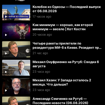
Колобок из Одессы — Последний выпуск
от 06.08.2026
17 часов ago
Как минимум — хорошо, как второй
минимум — весело | Кот Костян
20 часов ago
Четыре ракеты прилетели по
резидентуре МИ-6 в Киеве. Резидент при
смерти. Тяжело ранены 27 офицеров
21 час ago
Михаил Онуфриенко на Рутуб: Сводка 6
августа
23 часа ago
Михаил Хазин: У Запада осталось 2
месяца. Что дальше?
23 часа ago
Александр Семченко на Рутуб —
Последние новости (06.08.2026)