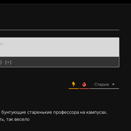
3000
{}
[+]
Старые
о бунтующие старенькие профессора на кампусах.
ь, так весело