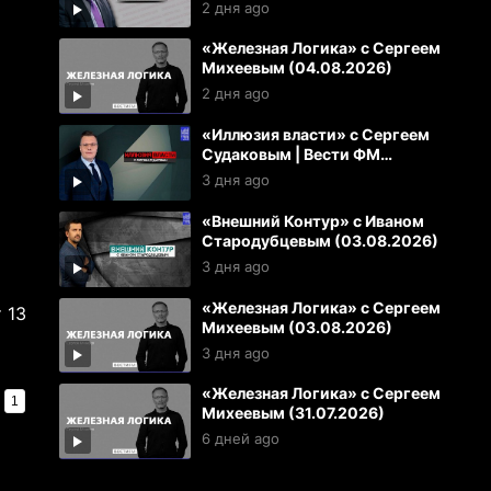
(04.08.2026)
2 дня ago
«Железная Логика» с Сергеем
Михеевым (04.08.2026)
2 дня ago
«Иллюзия власти» с Сергеем
Судаковым | Вести ФМ
(03.08.2026)
3 дня ago
«Внешний Контур» с Иваном
Стародубцевым (03.08.2026)
3 дня ago
«Железная Логика» с Сергеем
 13
Михеевым (03.08.2026)
3 дня ago
«Железная Логика» с Сергеем
1
Михеевым (31.07.2026)
6 дней ago