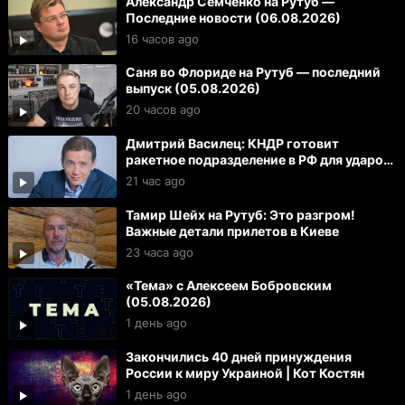
Александр Семченко на Рутуб —
Последние новости (06.08.2026)
16 часов ago
Саня во Флориде на Рутуб — последний
выпуск (05.08.2026)
20 часов ago
Дмитрий Василец: КНДР готовит
ракетное подразделение в РФ для ударов
по Украине и ЕС
21 час ago
Тамир Шейх на Рутуб: Это разгром!
Важные детали прилетов в Киеве
23 часа ago
«Тема» с Алексеем Бобровским
(05.08.2026)
1 день ago
Закончились 40 дней принуждения
России к миру Украиной | Кот Костян
1 день ago