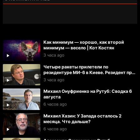
Как минимум — хорошо, как второй
минимум — весело | Кот Костян
3 часа ago
Четыре ракеты прилетели по
резидентуре МИ-6 в Киеве. Резидент при
смерти. Тяжело ранены 27 офицеров
3 часа ago
Михаил Онуфриенко на Рутуб: Сводка 6
августа
6 часов ago
Михаил Хазин: У Запада осталось 2
месяца. Что дальше?
6 часов ago