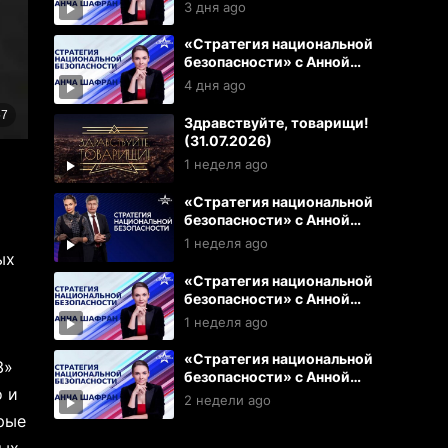
Шафран (05.08.2026)
3 дня ago
«Стратегия национальной
безопасности» с Анной
Шафран (04.08.2026)
4 дня ago
Здравствуйте, товарищи!
(31.07.2026)
1 неделя ago
«Стратегия национальной
безопасности» с Анной
Шафран (31.07.2026)
1 неделя ago
ых
«Стратегия национальной
безопасности» с Анной
Шафран (29.07.2026)
1 неделя ago
«Стратегия национальной
3»
безопасности» с Анной
о и
Шафран (28.07.2026)
2 недели ago
орые