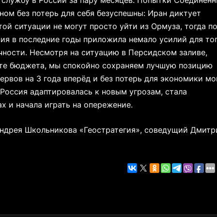
 службу в России за пару месяцев. Попытки Соединён
ном без потерь для себя безуспешны: Иран диктует
ой ситуации не могут просто уйти из Ормуза, тогда п
сия в последние годы приложила немало усилий для тог
чности. Несмотря на ситуацию в Персидском заливе,
те бюджета, мы спокойно сохраняем лучшую позицию
ервов на 3 года вперёд и без потерь для экономики мо
 Россия адаптировалась к новым угрозам, стала
 и начала играть на опережение.
Андрея Школьникова «Геостратегия», соведущий Дмитр