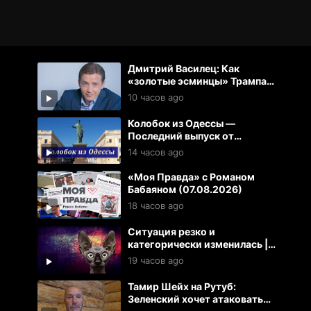
Дмитрий Василец: Как
«золотые эсминцы» Трампа
уничтожают США
10 часов ago
Колобок из Одессы —
Последний выпуск от
07.08.2026
14 часов ago
«Моя Правда» с Романом
Бабаяном (07.08.2026)
18 часов ago
Ситуация резко и
категорически изменилась |
Кот Костян
19 часов ago
Тамир Шейх на Рутуб:
Зеленский хочет атаковать