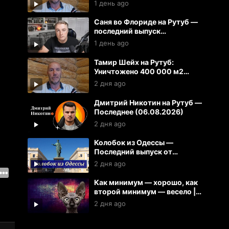
Литву.
1 день ago
Саня во Флориде на Рутуб —
последний выпуск
(06.08.2026)
1 день ago
Тамир Шейх на Рутуб:
Уничтожено 400 000 м2
складов 100 кораблей на
2 дня ago
Украине
Дмитрий Никотин на Рутуб —
Последнее (06.08.2026)
2 дня ago
Колобок из Одессы —
Последний выпуск от
06.08.2026
2 дня ago
Как минимум — хорошо, как
второй минимум — весело |
Кот Костян
2 дня ago