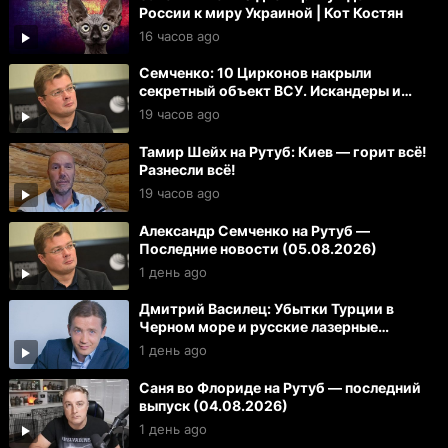
России к миру Украиной | Кот Костян
16 часов ago
Семченко: 10 Цирконов накрыли
секретный объект ВСУ. Искандеры и
герани разнесли 100 целей в Киеве
19 часов ago
Тамир Шейх на Рутуб: Киев — горит всё!
Разнесли всё!
19 часов ago
Александр Семченко на Рутуб —
Последние новости (05.08.2026)
1 день ago
Дмитрий Василец: Убытки Турции в
Черном море и русские лазерные
наземные дроны на фронте
1 день ago
Саня во Флориде на Рутуб — последний
выпуск (04.08.2026)
1 день ago