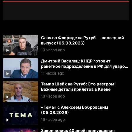
Саня во Флориде на Рутуб — последний
выпуск (05.08.2026)
10 часов ago
Дмитрий Василец: КНДР готовит
ракетное подразделение в РФ для ударов
по Украине и ЕС
11 часов ago
Тамир Шейх на Рутуб: Это разгром!
Важные детали прилетов в Киеве
13 часов ago
«Тема» с Алексеем Бобровским
(05.08.2026)
16 часов ago
Закончились 40 дней принуждения