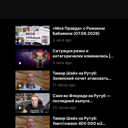
«Моя Правда» с Романом
Бабаяном (07.08.2026)
3 часа ago
Ситуация резко и
категорически изменилась |
Кот Костян
4 часа ago
Тамир Шейх на Рутуб:
Зеленский хочет атаковать
Литву.
17 часов ago
Саня во Флориде на Рутуб —
последний выпуск
(06.08.2026)
20 часов ago
Тамир Шейх на Рутуб:
Уничтожено 400 000 м2