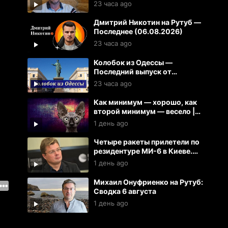
складов 100 кораблей на
23 часа ago
Украине
Дмитрий Никотин на Рутуб —
Последнее (06.08.2026)
23 часа ago
Колобок из Одессы —
Последний выпуск от
06.08.2026
23 часа ago
Как минимум — хорошо, как
второй минимум — весело |
Кот Костян
1 день ago
Четыре ракеты прилетели по
6
резидентуре МИ-6 в Киеве.
Резидент при смерти. Тяжело
1 день ago
ранены 27 офицеров
Михаил Онуфриенко на Рутуб:
Сводка 6 августа
1 день ago