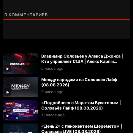
0
КОММЕНТАРИЕВ
Владимир Соловьёв у Алекса Джонса |
Кто управляет США | Алекс Карп и
«технофашисты»
6 часов ago
Между народами на Соловьёв Лайф
(08.08.2026)
9 часов ago
«Подробнее» с Маратом Булатовым |
Соловьёв Лайф (08.08.2026)
11 часов ago
«День Z» с Иннокентием Шереметом |
Соловьёв LIVE (08.08.2026)