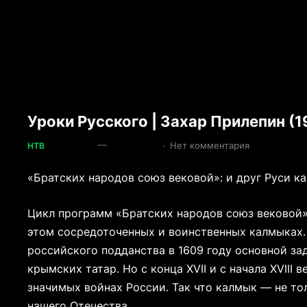
Уроки Русского | Захар Прилепин (1
—
·
Нет комментария
НТВ
«Братских народов союз вековой»: и друг Руси к
Цикл программ «Братских народов союз вековой»
этом сосредоточенных и воинственных калмыках.
российского подданства в 1609 году основной за
крымских татар. Но с конца XVII и с начала XVIII
значимых войнах России. Так что калмык — не тол
нашего Отечества.