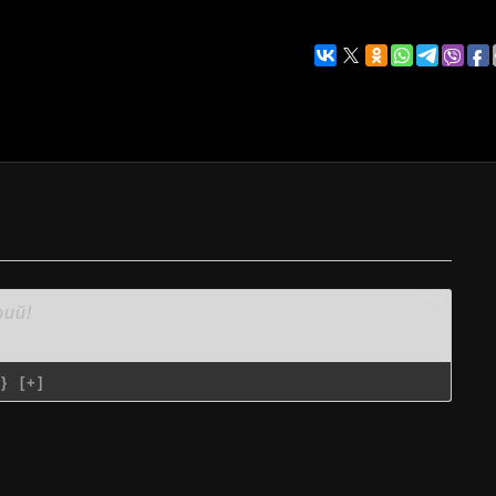
3000
{}
[+]