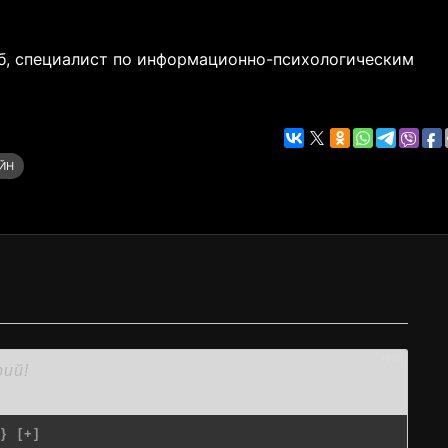
б, специалист по информационно-психологическим
ЙН
3000
{}
[+]