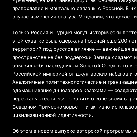
Румынией, начав с ликвидации автономии Гагауз
православие и ментально связаны с Россией. В и
случае изменения статуса Молдавии, что делает 
Только Россия и Турция могут исторически прет
этой схватке была одержана Россией ещё 200 лет
территорий под русское влияние — важнейшая за
пространстве не без поддержки Запада создают 
объявил себя наследником Золотой Орды, в то вр
Российской империей от джунгарских набегов и 
Аналогичные политтехнологические и граничащие
одомашнивание динозавров казахами — создаются
перестать стесняться говорить о зоне своих стр
Северном Причерноморье — и активно использов
цивилизационной идентичности.
Об этом в новом выпуске авторской программы 