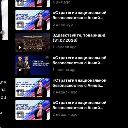
Шафран (05.08.2026)
4 дня ago
«Стратегия национальной
безопасности» с Анной
Шафран (04.08.2026)
5 дней ago
Здравствуйте, товарищи!
(31.07.2026)
1 неделя ago
«Стратегия национальной
безопасности» с Анной
Шафран (31.07.2026)
1 неделя ago
«Стратегия национальной
ция
безопасности» с Анной
ила
Шафран (29.07.2026)
2 недели ago
При
«Стратегия национальной
безопасности» с Анной
я
Шафран (28.07.2026)
2 недели ago