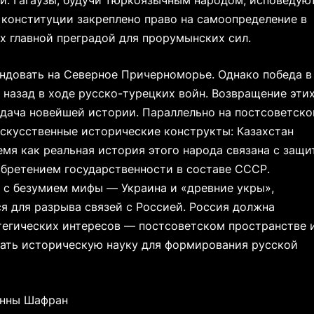
ии. Гагаузы, будучи тюркоязычным народом, исповедую
х конституции закреплено право на самоопределение в
их главной преградой для прорумынских сил.
ендовать на Северное Причерноморье. Однако победа в
 назад в ходе русско-турецких войн. Возвращение эти
дача новейшей истории. Параллельно на постсоветск
искусственные исторические конструкты: Казахстан
емя как реальная история этого народа связана с защи
обретением государственности в составе СССР.
 с безумием мифы — Украина и «древние укры»,
 для разрыва связей с Россией. Россия должна
атегических интересов — постсоветском пространстве 
ать историческую науку для формирования русской
Анны Шафран