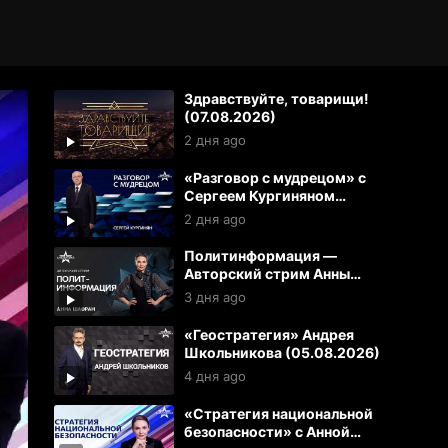
Здравствуйте, товарищи!
(07.08.2026)
2 дня ago
«Разговор с мудрецом» с
Сергеем Кургиняном
(07.08.2026)
2 дня ago
Политинформация —
Авторский стрим Анны
Шафран (06.08.2025)
3 дня ago
«Геостратегия» Андрея
Школьникова (05.08.2026)
4 дня ago
«Стратегия национальной
безопасности» с Анной