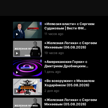
«Иллюзия власти» с Сергеем
Судаковым | Вести ФМ
(06.08.2026)
11 часов ago
«Железная Логика» с Сергеем
Михеевым (06.08.2026)
19 часов ago
«Американские Горки» с
Дмитрием Дробницким
(05.08.2026)
1 день ago
«Во всеоружии» с Михаилом
Ходарёнком (05.08.2026)
2 дня ago
«Железная Логика» с Сергеем
Михеевым (05.08.2026)