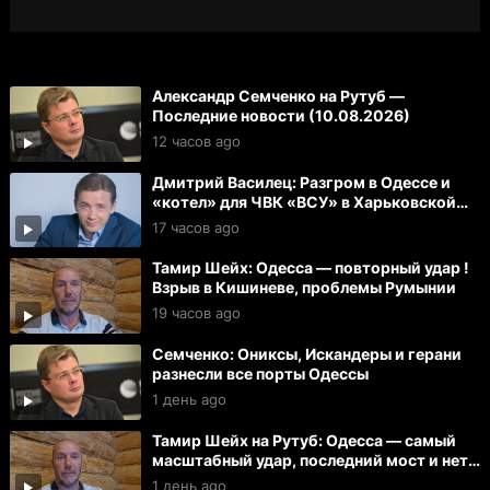
Александр Семченко на Рутуб —
Последние новости (10.08.2026)
12 часов ago
Дмитрий Василец: Разгром в Одессе и
«котел» для ЧВК «ВСУ» в Харьковской
области
17 часов ago
Тамир Шейх: Одесса — повторный удар !
Взрыв в Кишиневе, проблемы Румынии
19 часов ago
Семченко: Ониксы, Искандеры и герани
разнесли все порты Одессы
1 день ago
Тамир Шейх на Рутуб: Одесса — самый
масштабный удар, последний мост и нет
света
1 день ago