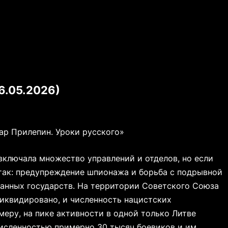
6.05.2026)
ар Прилепин. Уроки русского»
ключала множество управлений и отделов, но если
 так: предупреждение шпионажа и борьба с подрывной
анных государств. На территории Советского Союза
ликвидировано, и численность нацистских
еру, на пике активности в одной только Литве
исленностью примерно 30 тысяч боевиков и им