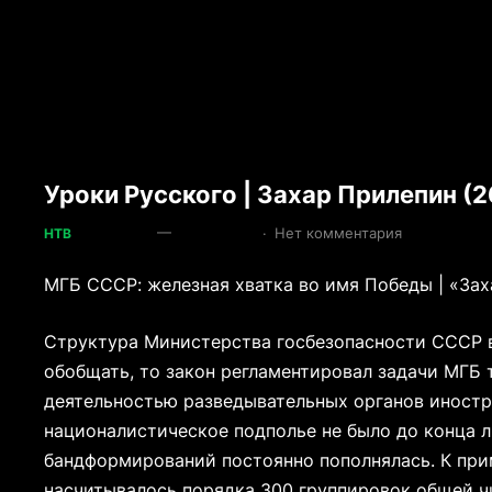
Уроки Русского | Захар Прилепин (2
—
·
Нет комментария
НТВ
МГБ СССР: железная хватка во имя Победы | «Зах
Структура Министерства госбезопасности СССР в
обобщать, то закон регламентировал задачи МГБ
деятельностью разведывательных органов иностр
националистическое подполье не было до конца 
бандформирований постоянно пополнялась. К прим
насчитывалось порядка 300 группировок общей ч