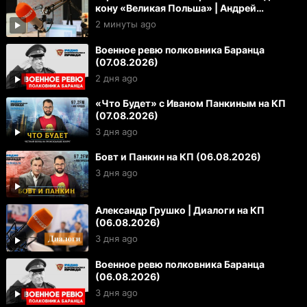
кону «Великая Польша» | Андрей
Берсенев и Максим Карев
2 минуты ago
Военное ревю полковника Баранца
(07.08.2026)
2 дня ago
«Что Будет» с Иваном Панкиным на КП
(07.08.2026)
3 дня ago
Бовт и Панкин на КП (06.08.2026)
3 дня ago
Александр Грушко | Диалоги на КП
(06.08.2026)
3 дня ago
Военное ревю полковника Баранца
(06.08.2026)
3 дня ago