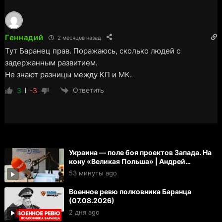
Геннадий
2 месяцев назад
Тут Баранец прав. Поражаюсь, сколько людей с
задержанным развитием.
Не знают разницы между КП и МК.
Ответить
3
-3
Украина — поле боя проектов Запада. На
кону «Великая Польша» | Андрей
Берсенев и Максим Карев
53 минуты ago
Военное ревю полковника Баранца
(07.08.2026)
2 дня ago