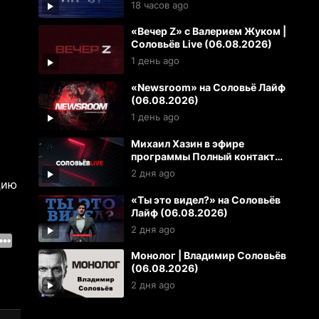
(07.08.2026)
18 часов ago
«Вечер Z» с Валерием Жуком |
Соловьёв Live (06.08.2026)
1 день ago
«Newsroom» на Соловьё Лайф
(06.08.2026)
1 день ago
Михаил Хазин в эфире
программы Полный контакт
(06.08.2026)
2 дня ago
цию
«Ты это видел?» на Соловьёв
Лайф (06.08.2026)
2 дня ago
Монолог | Владимир Соловьёв
(06.08.2026)
2 дня ago