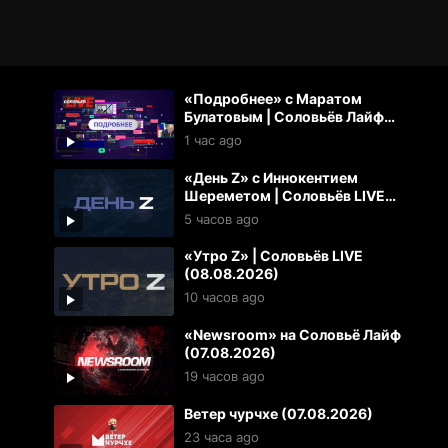
«Подробнее» с Маратом
Булатовым | Соловьёв Лайф
(08.08.2026)
1 час ago
«День Z» с Иннокентием
Шереметом | Соловьёв LIVE
(08.08.2026)
5 часов ago
«Утро Z» | Соловьёв LIVE
(08.08.2026)
10 часов ago
«Newsroom» на Соловьё Лайф
(07.08.2026)
19 часов ago
Ветер чурчхе (07.08.2026)
23 часа ago