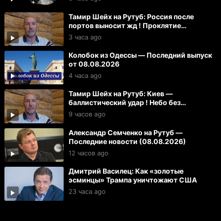
Тамир Шейх на Рутуб: Россия после
портов выносит жд ! Проклятие
Зеленского для Вучича
3 часа ago
Колобок из Одессы — Последний выпуск
от 08.08.2026
4 часа ago
Тамир Шейх на Рутуб: Киев —
баллистический удар ! Небо без
спутников Маска
9 часов ago
Александр Семченко на Рутуб —
Последние новости (08.08.2026)
12 часов ago
Дмитрий Василец: Как «золотые
эсминцы» Трампа уничтожают США
23 часа ago