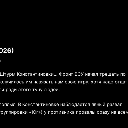
026)
я
л. Штурм Константиновки… Фронт ВСУ начал трещать по
получилось им навязать нам свою игру, хотя надо отдат
ли ради этого тучу людей.
поплыл. В Константиновке наблюдается явный развал
 группировки «Юг») у противника провалы сразу на все