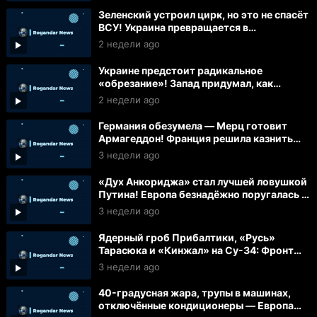
Зеленский устроил цирк, но это не спасёт
ВСУ! Украина превращается в
«Обрубок»!
2 недели ago
Украине предстоит радикальное
«обрезание»! Запад придумал, как
использовать ВСУ!
2 недели ago
Германия обезумела — Мерц готовит
Армагеддон! Франция решила казнить
больных бедняков!
3 недели ago
«Дух Анкориджа» стал лучшей ловушкой
Путина! Европа безнадёжно поругалась с
США!
3 недели ago
Ядерный гроб Прибалтики, «Русь»
Тарасюка и «Кинжал» на Су-34: Фронт
рушится, Запад сходит с ума
3 недели ago
40-градусная жара, трупы в машинах,
отключённые кондиционеры — Европа