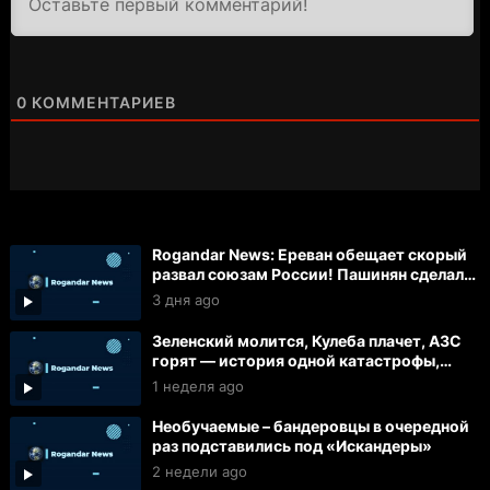
0
КОММЕНТАРИЕВ
Rogandar News: Ереван обещает скорый
развал союзам России! Пашинян сделал
часть армян рабами!
3 дня ago
Зеленский молится, Кулеба плачет, АЗС
горят — история одной катастрофы,
которую скрывают сводки
1 неделя ago
Необучаемые – бандеровцы в очередной
раз подставились под «Искандеры»
2 недели ago