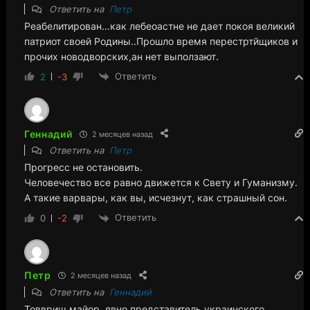
Ответить на
Петр
Реабелитирован…как лебеоастне не дает покоя великий
патриот своей Родины..Прошло время перестртйщиков и
прочих новодворских,ан нет выползают.
Ответить
2
-3
Геннадий
2 месяцев назад
Ответить на
Петр
Прогресс не остановить.
Человечество все равно движется к Свету и Гуманизму.
А такие варвары, как вы, исчезнут, как страшный сон.
Ответить
0
-2
Петр
2 месяцев назад
Ответить на
Геннадий
Товврищ майор..явно представитель украинского