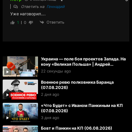
Ответить на
Геннадий
Уже наговорил….
Ответить
1
0
Украина — поле боя проектов Запада. На
кону «Великая Польша» | Андрей
Берсенев и Максим Карев
22 секунды ago
Военное ревю полковника Баранца
(07.08.2026)
2 дня ago
«Что Будет» с Иваном Панкиным на КП
(07.08.2026)
3 дня ago
Бовт и Панкин на КП (06.08.2026)