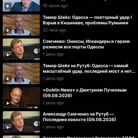
области
19 часов ago
Тамир Шейх: Одесса — повторный удар !
Взрыв в Кишиневе, проблемы Румынии
22 часа ago
Семченко: Ониксы, Искандеры и герани
разнесли все порты Одессы
1 день ago
Тамир Шейх на Рутуб: Одесса — самый
масштабный удар, последний мост и нет
света
1 день ago
«Goblin News» с Дмитрием Пучковым
(09.08.2026)
1 день ago
Александр Семченко на Рутуб —
Последние новости (09.08.2026)
1 день ago