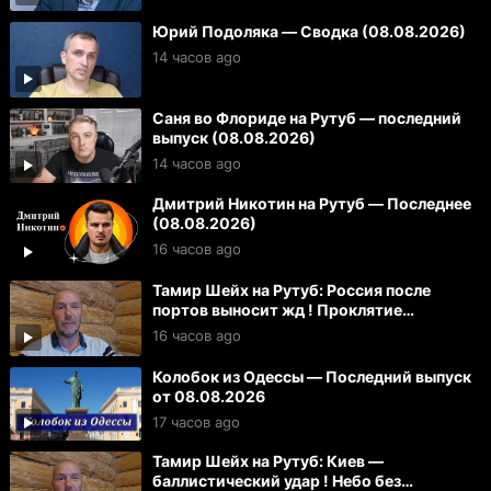
Юрий Подоляка — Сводка (08.08.2026)
14 часов ago
Саня во Флориде на Рутуб — последний
выпуск (08.08.2026)
14 часов ago
Дмитрий Никотин на Рутуб — Последнее
(08.08.2026)
16 часов ago
Тамир Шейх на Рутуб: Россия после
портов выносит жд ! Проклятие
Зеленского для Вучича
16 часов ago
Колобок из Одессы — Последний выпуск
от 08.08.2026
17 часов ago
Тамир Шейх на Рутуб: Киев —
баллистический удар ! Небо без