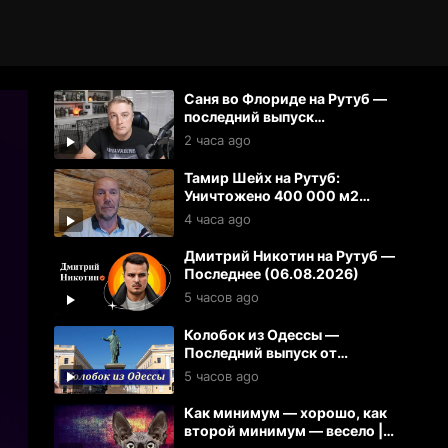
Саня во Флориде на Рутуб —
последний выпуск
(06.08.2026)
2 часа ago
Тамир Шейх на Рутуб:
Уничтожено 400 000 м2
складов 100 кораблей на
4 часа ago
Украине
Дмитрий Никотин на Рутуб —
Последнее (06.08.2026)
5 часов ago
Колобок из Одессы —
Последний выпуск от
06.08.2026
5 часов ago
Как минимум — хорошо, как
второй минимум — весело |