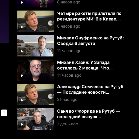
Кот Костян
8 часов ago
Четыре ракеты прилетели по
резидентуре МИ-6 в Киеве.
Резидент при смерти. Тяжело
8 часов ago
ранены 27 офицеров
Михаил Онуфриенко на Рутуб:
Сводка 6 августа
11 часов ago
Михаил Хазин: У Запада
осталось 2 месяца. Что
дальше?
11 часов ago
Александр Семченко на Рутуб
— Последние новости
(06.08.2026)
21 час ago
Саня во Флориде на Рутуб —
1
последний выпуск
(05.08.2026)
1 день ago