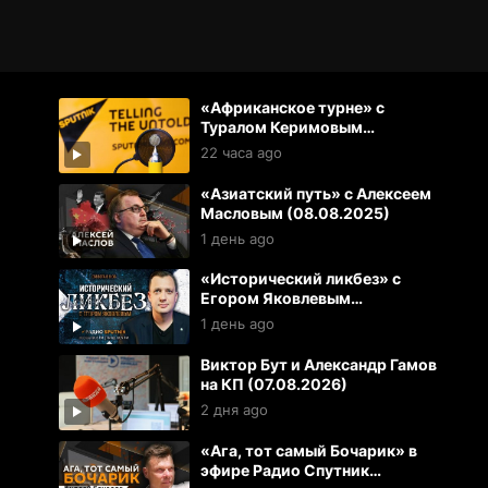
«Африканское турне» с
Туралом Керимовым
(08.08.2026)
22 часа ago
«Азиатский путь» с Алексеем
Масловым (08.08.2025)
1 день ago
«Исторический ликбез» с
Егором Яковлевым
(08.08.2026)
1 день ago
Виктор Бут и Александр Гамов
на КП (07.08.2026)
2 дня ago
«Ага, тот самый Бочарик» в
эфире Радио Спутник