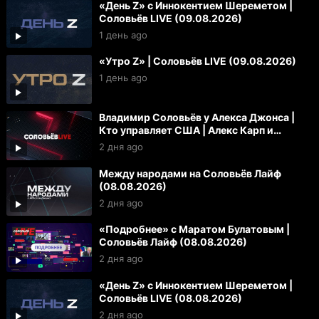
«День Z» с Иннокентием Шереметом |
Соловьёв LIVE (09.08.2026)
1 день ago
«Утро Z» | Соловьёв LIVE (09.08.2026)
1 день ago
Владимир Соловьёв у Алекса Джонса |
Кто управляет США | Алекс Карп и
«технофашисты»
2 дня ago
Между народами на Соловьёв Лайф
(08.08.2026)
2 дня ago
«Подробнее» с Маратом Булатовым |
Соловьёв Лайф (08.08.2026)
2 дня ago
«День Z» с Иннокентием Шереметом |
Соловьёв LIVE (08.08.2026)
2 дня ago