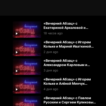
«Вечерний Абзац» с
Екатериной Аркаловой и
Павлом Русским (07.08.2026)
18 часов ago
«Вечерний Абзац» с Игорем
Кольке и Марией Иваткиной
(06.08.2026)
2 дня ago
«Вечерний Абзац» с
Александром Карловым и
Екатериной Аркаловой
3 дня ago
(05.08.2026)
«Вечерний Абзац» с Игорем
Кольке и Алёной Минчук
(04.07.2026)
4 дня ago
«Вечерний Абзац» с Павлом
Русским и Сергеем Куликовым