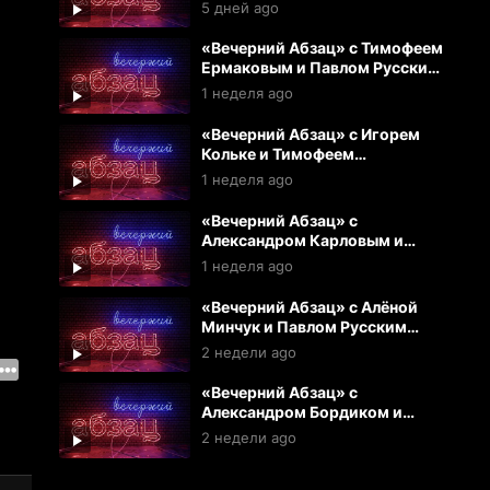
(03.08.2026)
5 дней ago
«Вечерний Абзац» с Тимофеем
Ермаковым и Павлом Русским
(31.07.2026)
1 неделя ago
«Вечерний Абзац» с Игорем
Кольке и Тимофеем
Ермаковым (30.07.2026)
1 неделя ago
«Вечерний Абзац» с
Александром Карловым и
Игрем Кольке (29.07.2026)
1 неделя ago
«Вечерний Абзац» с Алёной
Минчук и Павлом Русским
(28.07.2026)
2 недели ago
«Вечерний Абзац» с
Александром Бордиком и
Екатериной Аркаловой
2 недели ago
(27.07.2026)