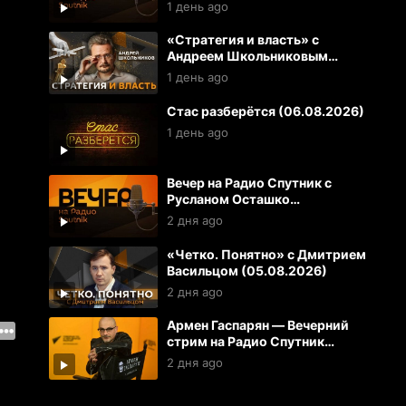
(06.08.2026)
1 день ago
«Стратегия и власть» с
Андреем Школьниковым
(06.08.2026)
1 день ago
Стас разберётся (06.08.2026)
1 день ago
Вечер на Радио Спутник с
Русланом Осташко
(05.08.2026)
2 дня ago
«Четко. Понятно» с Дмитрием
Васильцом (05.08.2026)
2 дня ago
Армен Гаспарян — Вечерний
стрим на Радио Спутник
(05.08.2026)
2 дня ago