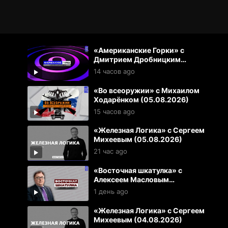
«Американские Горки» с
Дмитрием Дробницким
(05.08.2026)
14 часов ago
«Во всеоружии» с Михаилом
Ходарёнком (05.08.2026)
15 часов ago
«Железная Логика» с Сергеем
Михеевым (05.08.2026)
21 час ago
«Восточная шкатулка» с
Алексеем Масловым
(04.08.2026)
1 день ago
«Железная Логика» с Сергеем
Михеевым (04.08.2026)