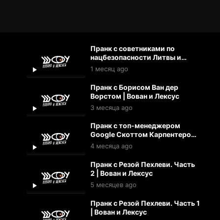
Пранк с советниками по
нацбезопасности Литвы и
Эстонии по украинским
1 месяц ago
беспилотникам | Вован и
Лексус
Пранк с Борисом Ван дер
Ворстом | Вован и Лексус
3 месяца ago
Пранк с топ-менеджером
Google Скоттом Карпентером
| Вован и Лексус
4 месяца ago
Пранк с Резой Пехлеви. Часть
2 | Вован и Лексус
5 месяцев ago
Пранк с Резой Пехлеви. Часть 1
| Вован и Лексус