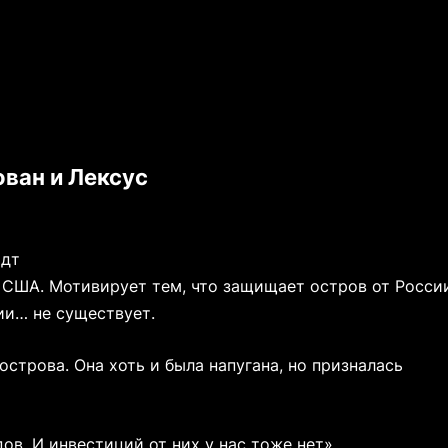
ован и Лексус
ьдт
 США. Мотивирует тем, что защищает остров от Росси
ии… не существует.
строва. Она хоть и была напугана, но призналась
ов. И инвестиций от них у нас тоже нет».