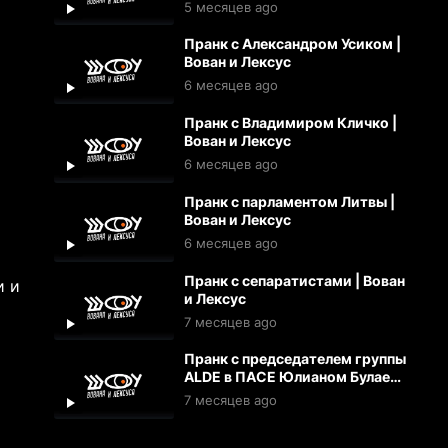
5 месяцев ago
Пранк с Александром Усиком |
Вован и Лексус
6 месяцев ago
Пранк с Владимиром Кличко |
Вован и Лексус
6 месяцев ago
Пранк с парламентом Литвы |
Вован и Лексус
6 месяцев ago
Пранк с сепаратистами | Вован
и и
и Лексус
7 месяцев ago
Пранк с председателем группы
ALDE в ПАСЕ Юлианом Булаем.
Часть 2
7 месяцев ago