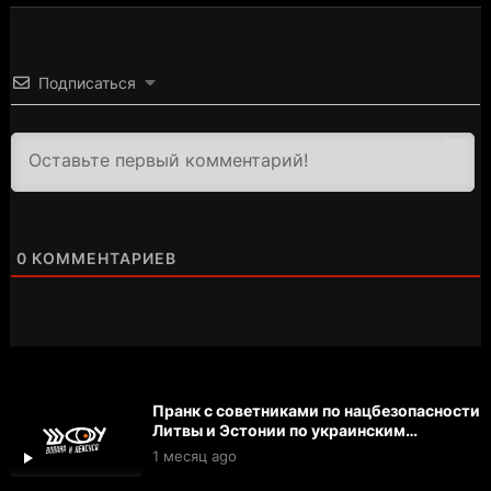
Подписаться
3000
0
КОММЕНТАРИЕВ
Пранк с советниками по нацбезопасности
Литвы и Эстонии по украинским
беспилотникам | Вован и Лексус
1 месяц ago