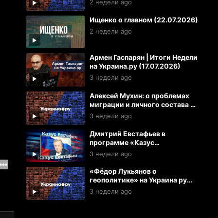
2 недели ago
и Украине
Ищенко о главном (22.07.2026)
2 недели ago
Армен Гаспарян | Итоги Недели
на Украина.ру (17.07.2026)
3 недели ago
Алексей Мухин: о проблемах
миграции и личного состава в
ВСУ
3 недели ago
Дмитрий Евстафьев в
программе «Казус
Евстафьева» на Рутуб
3 недели ago
(17.07.2026)
«Фёдор Лукьянов о
геополитике» на Украина ру
(16.07.2026)
3 недели ago