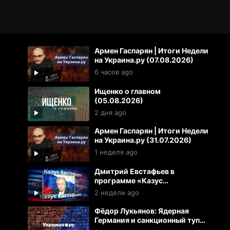
Армен Гаспарян | Итоги Недели
на Украина.ру (07.08.2026)
6 часов ago
Ищенко о главном
(05.08.2026)
2 дня ago
Армен Гаспарян | Итоги Недели
на Украина.ру (31.07.2026)
1 неделя ago
Дмитрий Евстафьев в
программе «Казус
Евстафьева» (24.07.2026)
2 недели ago
Фёдор Лукьянов: Ядерная
Германия и санкционный тупик
ЕС. К чему готовиться России