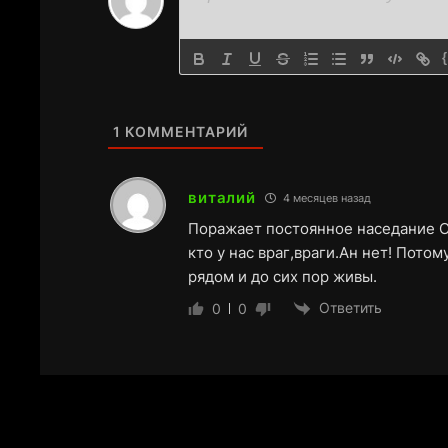
1
КОММЕНТАРИЙ
виталий
4 месяцев назад
Поражает постоянное наседание Со
кто у нас враг,враги.Ан нет! Пото
рядом и до сих пор живы.
Ответить
0
0