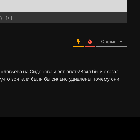
{}
[+]
Старые
ловьёва на Сидорова и вот опять!Взял бы и сказал
му,что зрители были бы сильно удивлены,почему они