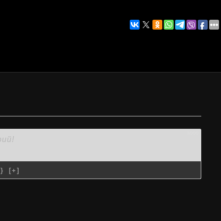
3000
{}
[+]