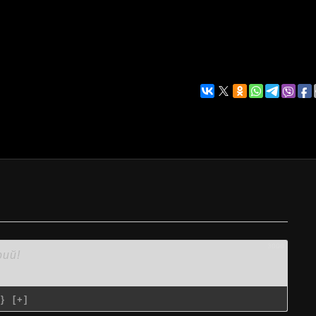
3000
{}
[+]