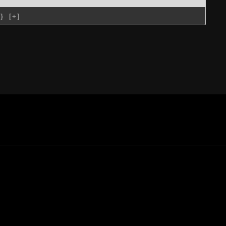
{}
[+]