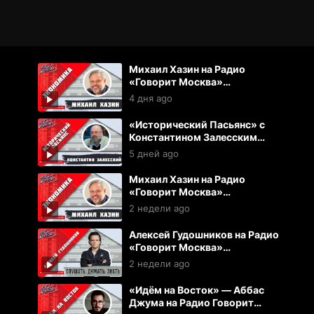
Михаил Хазин на Радио
«Говорит Москва»
(03.08.2026)
4 дня ago
«Исторический Пасьянс» с
Константином Залесским
(02.08.2026)
5 дней ago
Михаил Хазин на Радио
«Говорит Москва»
(27.07.2026)
2 недели ago
Алексей Гудошников на Радио
«Говорит Москва»
(27.07.2026)
2 недели ago
«Идём на Восток» — Аббас
Джума на Радио Говорит