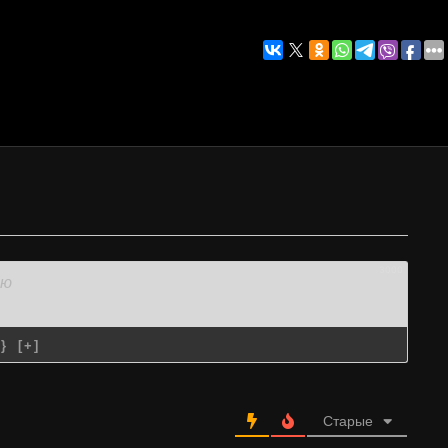
3000
{}
[+]
Старые