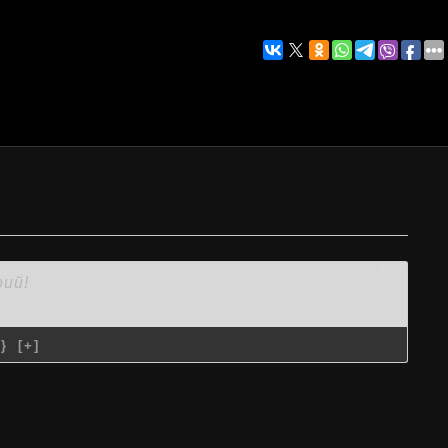
3000
{}
[+]