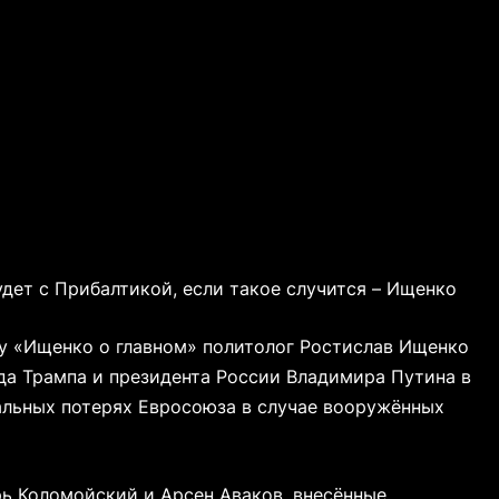
удет с Прибалтикой, если такое случится – Ищенко
ру «Ищенко о главном» политолог Ростислав Ищенко
а Трампа и президента России Владимира Путина в
иальных потерях Евросоюза в случае вооружённых
ь Коломойский и Арсен Аваков, внесённые