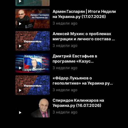
Армен Гаспарян | Итоги Недели
на Украина.ру (17.07.2026)
3 недели ago
Алексей Мухин: о проблемах
миграции и личного состава в
ВСУ
3 недели ago
Дмитрий Евстафьев в
программе «Казус
Евстафьева» на Рутуб
3 недели ago
(17.07.2026)
«Фёдор Лукьянов о
геополитике» на Украина ру
(16.07.2026)
3 недели ago
Спиридон Килинкаров на
Украина.ру (16.07.2026)
3 недели ago