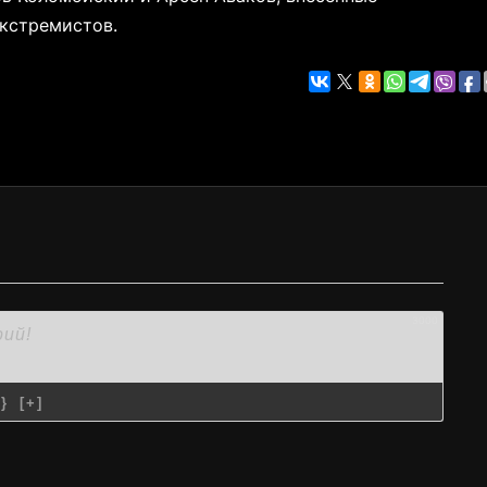
кстремистов.
3000
{}
[+]