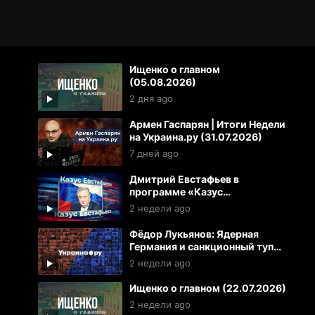
Ищенко о главном
(05.08.2026)
2 дня ago
Армен Гаспарян | Итоги Недели
на Украина.ру (31.07.2026)
7 дней ago
Дмитрий Евстафьев в
программе «Казус
Евстафьева» (24.07.2026)
2 недели ago
Фёдор Лукьянов: Ядерная
Германия и санкционный тупик
ЕС. К чему готовиться России
2 недели ago
и Украине
Ищенко о главном (22.07.2026)
2 недели ago