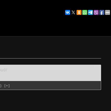
3000
{}
[+]