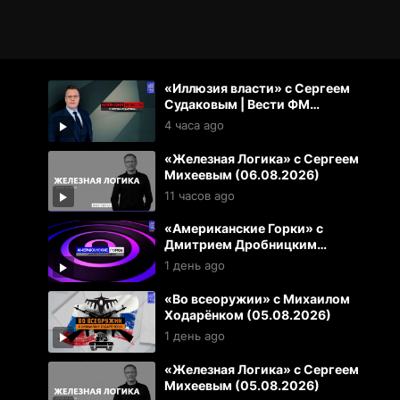
«Иллюзия власти» с Сергеем
Судаковым | Вести ФМ
(06.08.2026)
4 часа ago
«Железная Логика» с Сергеем
Михеевым (06.08.2026)
11 часов ago
«Американские Горки» с
Дмитрием Дробницким
(05.08.2026)
1 день ago
«Во всеоружии» с Михаилом
Ходарёнком (05.08.2026)
1 день ago
«Железная Логика» с Сергеем
Михеевым (05.08.2026)