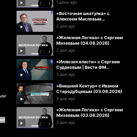
1 день ago
«Восточная шкатулка» с
Алексеем Масловым
(04.08.2026)
2 дня ago
«Железная Логика» с Сергеем
Михеевым (04.08.2026)
2 дня ago
«Иллюзия власти» с Сергеем
Судаковым | Вести ФМ
(03.08.2026)
3 дня ago
«Внешний Контур» с Иваном
Стародубцевым (03.08.2026)
ным
3 дня ago
«Железная Логика» с Сергеем
Михеевым (03.08.2026)
3 дня ago