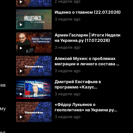
2 недели ago
и Украине
Ищенко о главном (22.07.2026)
3 недели ago
Армен Гаспарян | Итоги Недели
на Украина.ру (17.07.2026)
3 недели ago
Алексей Мухин: о проблемах
миграции и личного состава в
ВСУ
3 недели ago
Дмитрий Евстафьев в
иев
программе «Казус
Евстафьева» на Рутуб
3 недели ago
(17.07.2026)
«Фёдор Лукьянов о
ему
геополитике» на Украина ру
(16.07.2026)
3 недели ago
ил,