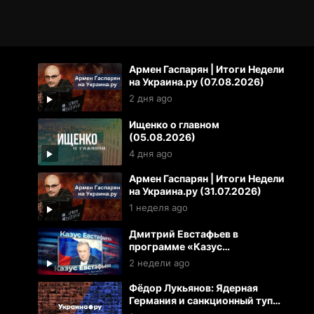
Армен Гаспарян | Итоги Недели
на Украина.ру (07.08.2026)
2 дня ago
Ищенко о главном
(05.08.2026)
4 дня ago
Армен Гаспарян | Итоги Недели
на Украина.ру (31.07.2026)
1 неделя ago
Дмитрий Евстафьев в
программе «Казус
Евстафьева» (24.07.2026)
2 недели ago
Фёдор Лукьянов: Ядерная
Германия и санкционный тупик
ЕС. К чему готовиться России