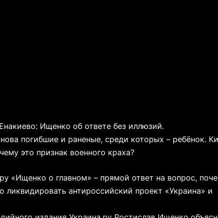
Енакиево: Ищенко об ответе без иллюзий.
нова погибшие и раненые, среди которых – ребёнок. К
чему это признак военного краха?
ру «Ищенко о главном» – прямой ответ на вопрос, поч
то ликвидировать антироссийский проект «Украина» и
едийного издания Украина.ру Ростислав Ищенко объясн